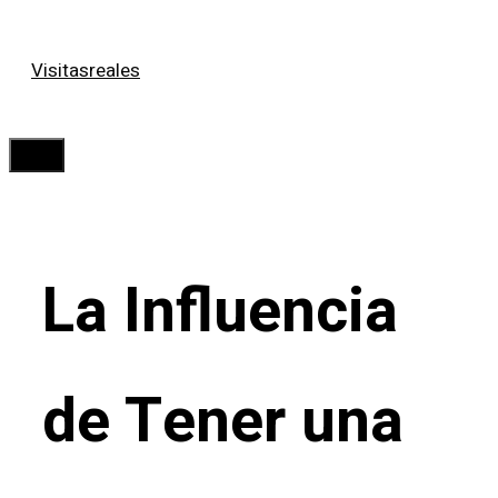
Saltar
Visitasreales
al
contenido
Menú
La Influencia
de Tener una