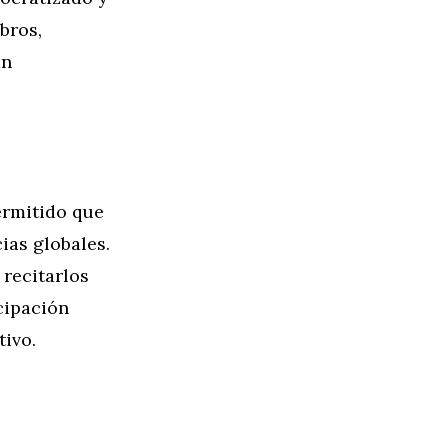
bros,
an
ermitido que
ias globales.
 recitarlos
cipación
ivo.