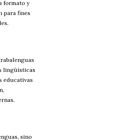
u formato y
n para fines
les.
trabalenguas
 lingüísticas
s educativas
n,
ernas.
enguas, sino