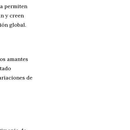
ea permiten
an y creen
ón global.
 los amantes
itado
riaciones de