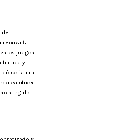
s de
a renovada
 estos juegos
 alcance y
a cómo la era
cando cambios
han surgido
mocratizado y