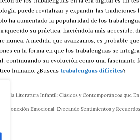
ción de los trabalenguas en la era digital es un te
logía puede revitalizar y expandir las tradiciones l
olo ha aumentado la popularidad de los trabalengua
riquecido su práctica, haciéndola más accesible, d
que nunca. A medida que avanzamos, es probable qu
ones en la forma en que los trabalenguas se integr
al, continuando su evolución como una fascinante f
stico humano. ¿Buscas
trabalenguas difíciles
?
eral
 en la Literatura Infantil: Clásicos y Contemporáneos que En
s y Conexión Emocional: Evocando Sentimientos y Recuerdos
ras