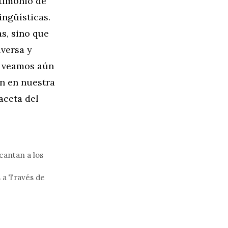
stimonio de
ingüísticas.
s, sino que
iversa y
e veamos aún
an en nuestra
aceta del
cantan a los
 a Través de