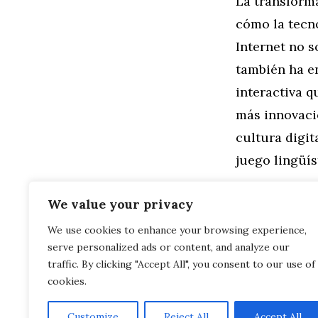
La transforma
cómo la tecno
Internet no s
también ha en
interactiva 
más innovaci
cultura digit
juego lingüí
Categorías
Familia
,
Gen
We value your privacy
Trabalenguas
We use cookies to enhance your browsing experience,
Niños
serve personalized ads or content, and analyze our
Trabalengua
Juegos de Palab
traffic. By clicking "Accept All", you consent to our use of
cookies.
Customize
Reject All
Accept All