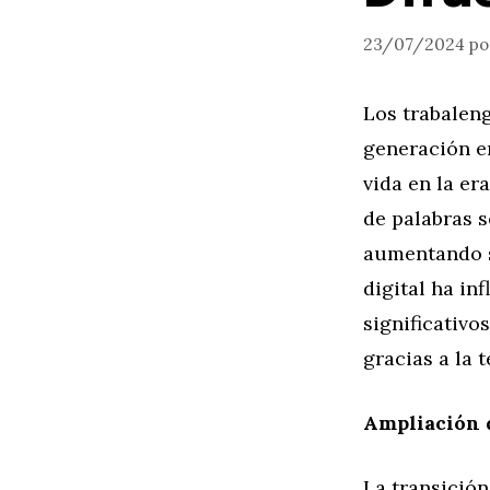
23/07/2024
p
Los trabalen
generación e
vida en la er
de palabras s
aumentando s
digital ha in
significativo
gracias a la 
Ampliación d
La transición