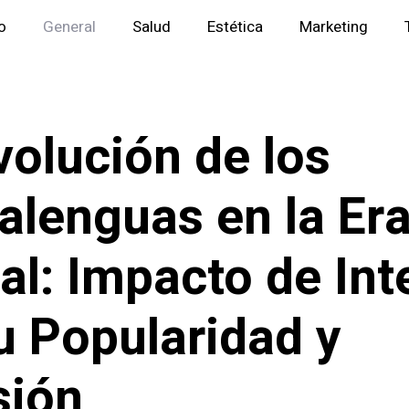
io
General
Salud
Estética
Marketing
volución de los
alenguas en la Er
tal: Impacto de Int
u Popularidad y
sión