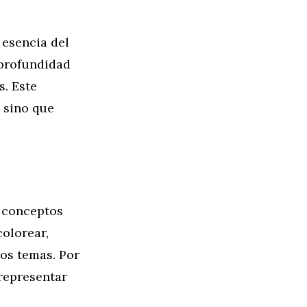
 esencia del
 profundidad
s. Este
 sino que
 conceptos
colorear,
os temas. Por
representar