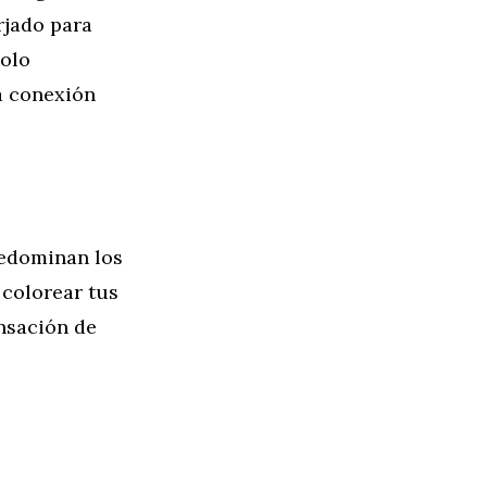
rjado para
solo
a conexión
Predominan los
 colorear tus
ensación de