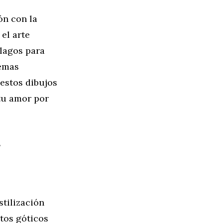
ón con la
el arte
élagos para
temas
 estos dibujos
tu amor por
s
stilización
tos góticos