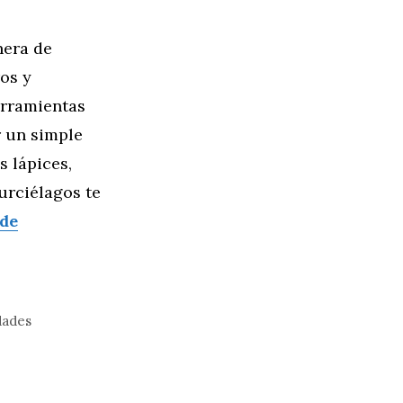
nera de
os y
erramientas
r un simple
s lápices,
urciélagos te
 de
dades