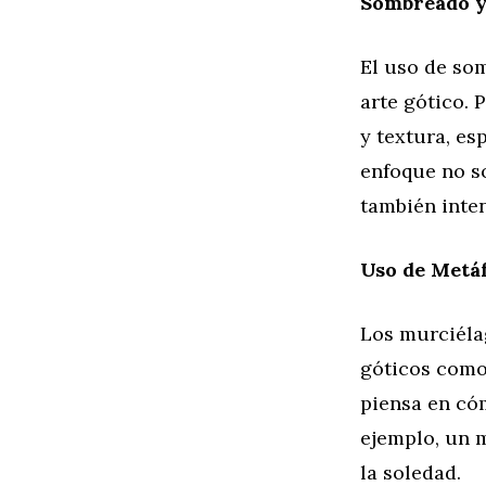
Sombreado y
El uso de som
arte gótico.
y textura, es
enfoque no s
también inten
Uso de Metáf
Los murciéla
góticos como 
piensa en có
ejemplo, un 
la soledad.