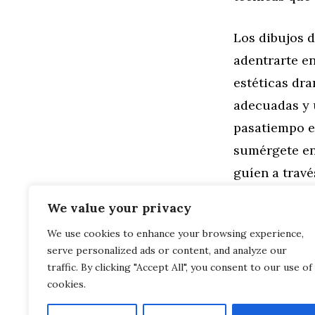
Los dibujos 
adentrarte en
estéticas dr
adecuadas y 
pasatiempo en
sumérgete en 
guíen a travé
murciélago
?
We value your privacy
We use cookies to enhance your browsing experience,
Categorías
Familia
,
Gen
serve personalized ads or content, and analyze our
Dibujos de M
Guía de Herr
traffic. By clicking "Accept All", you consent to our use of
cookies.