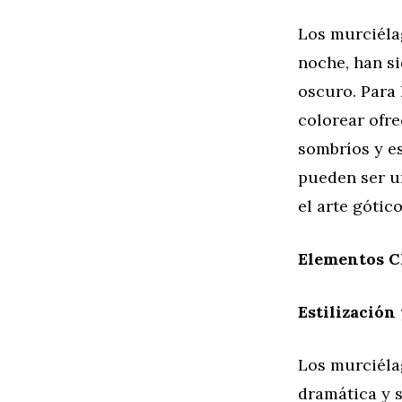
Los murciélag
noche, han si
oscuro. Para 
colorear ofr
sombríos y es
pueden ser u
el arte gótico
Elementos Cl
Estilización
Los murciélag
dramática y 