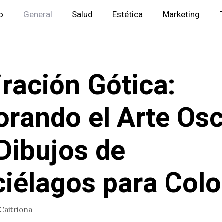
io
General
Salud
Estética
Marketing
iración Gótica:
orando el Arte Os
Dibujos de
iélagos para Colo
Caitriona