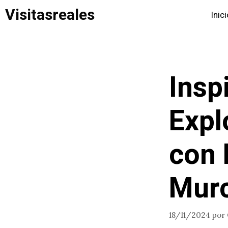
Saltar
Visitasreales
Inic
al
contenido
Insp
Expl
con 
Murc
18/11/2024
por