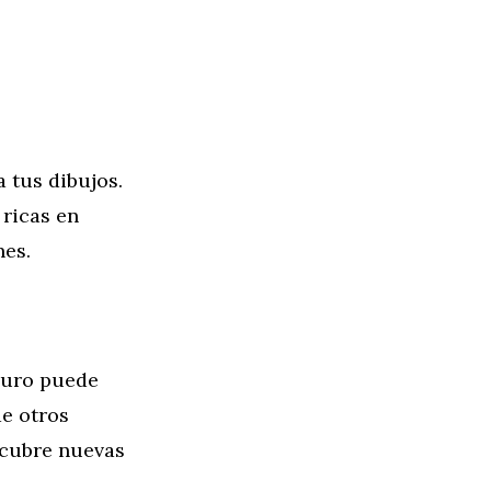
a tus dibujos.
ricas en
nes.
scuro puede
de otros
scubre nuevas