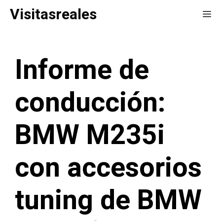
Saltar
Visitasreales
Me
al
contenido
Informe de
conducción:
BMW M235i
con accesorios
tuning de BMW