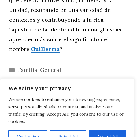
que celebra la diversidad, la fuerza y la
unidad, resonando en una variedad de
contextos y contribuyendo a la rica
tapestría de la identidad humana. ¿Deseas
aprender más sobre el significado del
nombre
Guillerma
?
Categorías
Familia
,
General
Guillerma: ¿Un Nombre Que Moldea la
We value your privacy
Personalidad?
Guillerma en las Letras: Un Nombre que
We use cookies to enhance your browsing experience,
serve personalized ads or content, and analyze our
Resuena en la Literatura
traffic. By clicking "Accept All", you consent to our use of
cookies.
Customize
Reject All
Accept All