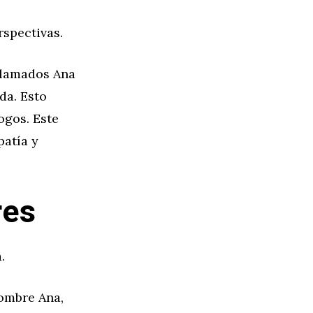
rspectivas.
llamados Ana
da. Esto
ogos. Este
patía y
res
.
nombre Ana,