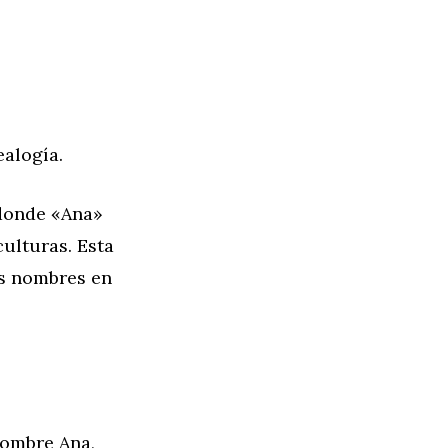
ealogía.
 donde «Ana»
culturas. Esta
os nombres en
nombre Ana,