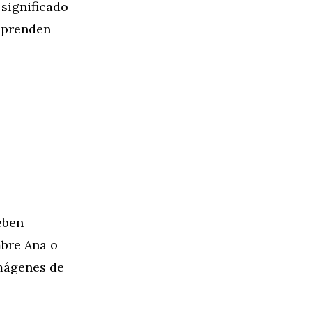
significado
aprenden
eben
mbre Ana o
imágenes de