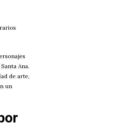
erarios
personajes
 Santa Ana.
ad de arte,
on un
por