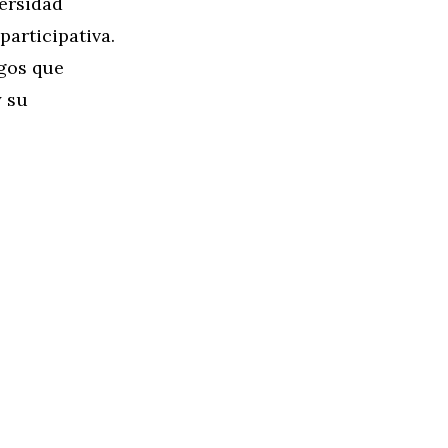
versidad
participativa.
egos que
y su