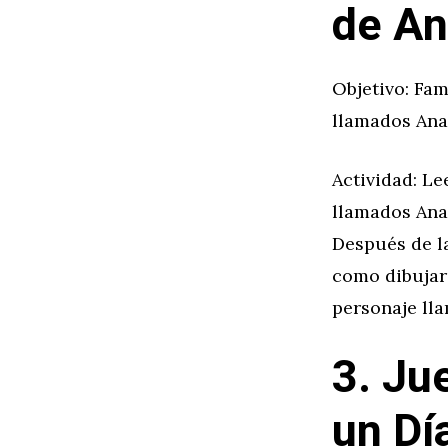
de A
Objetivo: Fam
llamados Ana
Actividad: L
llamados Ana
Después de la
como dibujar 
personaje ll
3. Ju
un Dí