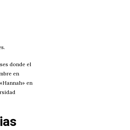
s.
ses donde el
ombre en
o «Hannah» en
ersidad
ias