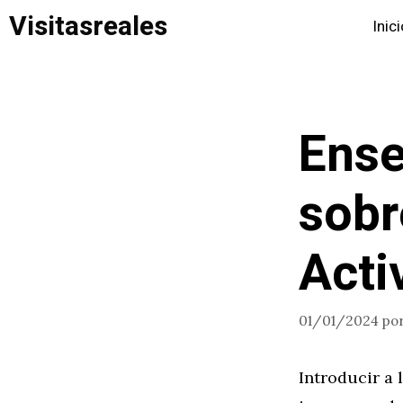
Saltar
Visitasreales
Inic
al
contenido
Ense
sobr
Acti
01/01/2024
po
Introducir a 