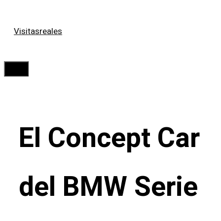
Saltar
Visitasreales
al
contenido
Menú
El Concept Car
del BMW Serie