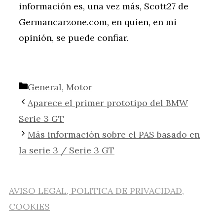
información es, una vez más, Scott27 de
Germancarzone.com, en quien, en mi
opinión, se puede confiar.
Categorías
General
,
Motor
Aparece el primer prototipo del BMW
Serie 3 GT
Más información sobre el PAS basado en
la serie 3 / Serie 3 GT
AVISO LEGAL, POLITICA DE PRIVACIDAD,
COOKIES