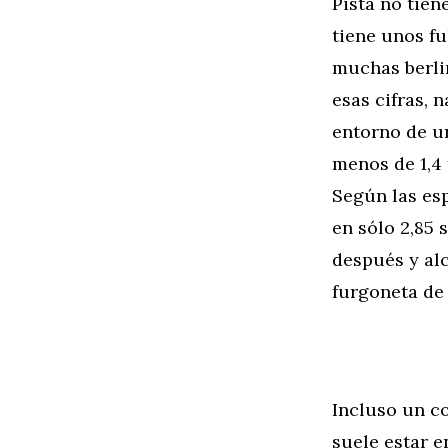
Pista no tien
tiene unos f
muchas berli
esas cifras, 
entorno de u
menos de 1,4 
Según las esp
en sólo 2,85
después y al
furgoneta de
Incluso un c
suele estar e