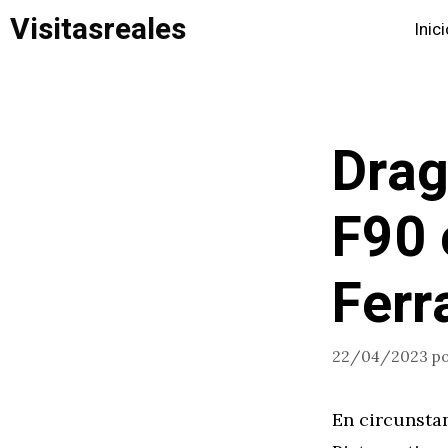
Saltar
Visitasreales
Inic
al
contenido
Drag
F90 
Ferr
22/04/2023
p
En circunsta