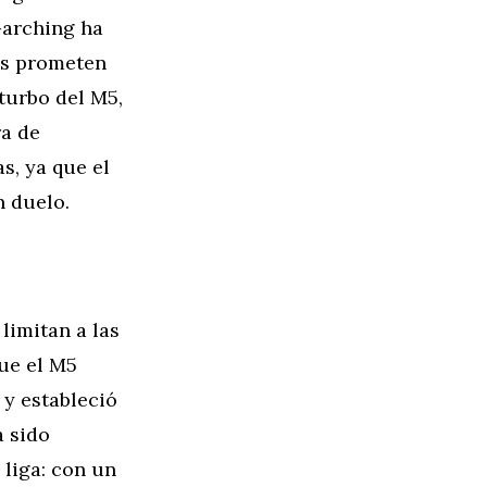
Garching ha
os prometen
turbo del M5,
ra de
s, ya que el
n duelo.
 limitan a las
ue el M5
 y estableció
a sido
 liga: con un