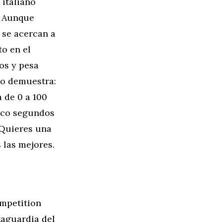
 italiano
. Aunque
 se acercan a
to en el
os y pesa
lo demuestra:
a de 0 a 100
inco segundos
¿Quieres una
 las mejores.
mpetition
taguardia del