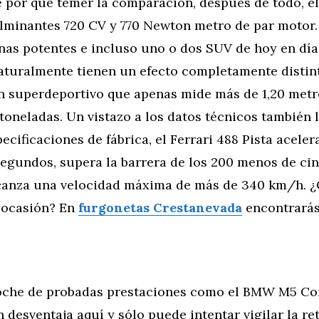
e por qué temer la comparación, después de todo, el
ulminantes 720 CV y 770 Newton metro de par motor
nas potentes e incluso uno o dos SUV de hoy en día
naturalmente tienen un efecto completamente distin
n superdeportivo que apenas mide más de 1,20 metr
toneladas. Un vistazo a los datos técnicos también 
ecificaciones de fábrica, el Ferrari 488 Pista aceler
 segundos, supera la barrera de los 200 menos de c
canza una velocidad máxima de más de 340 km/h. 
 ocasión? En
furgonetas Crestanevada
encontrarás
oche de probadas prestaciones como el BMW M5 Co
n desventaja aquí y sólo puede intentar vigilar la re