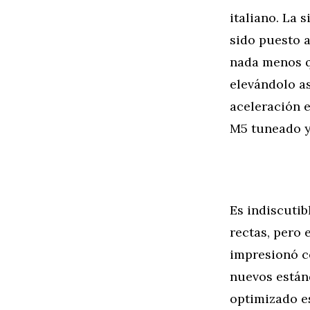
italiano. La 
sido puesto 
nada menos q
elevándolo as
aceleración 
M5 tuneado y 
Es indiscutib
rectas, pero
impresionó co
nuevos estánd
optimizado es