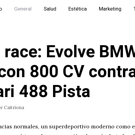
io
General
Salud
Estética
Marketing
 race: Evolve BM
con 800 CV contr
ari 488 Pista
or
Caitriona
ncias normales, un superdeportivo moderno como el