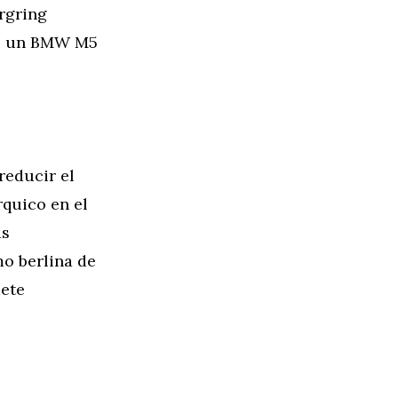
rgring
ue un BMW M5
reducir el
rquico en el
as
mo berlina de
mete