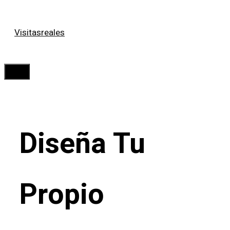
Saltar
Visitasreales
al
contenido
Menú
Diseña Tu
Propio