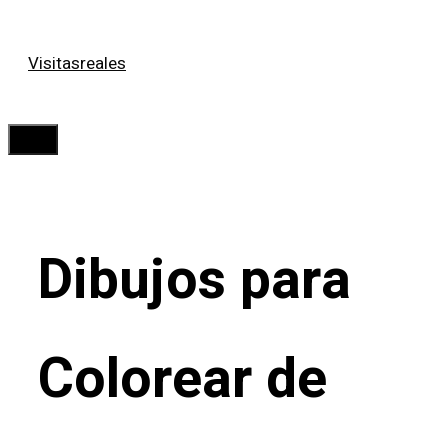
Saltar
Visitasreales
al
contenido
Menú
Dibujos para
Colorear de