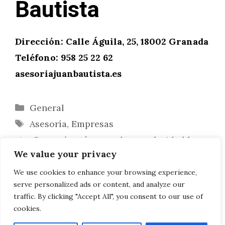
Bautista
Dirección: Calle Águila, 25, 18002 Granada
Teléfono: 958 25 22 62
asesoriajuanbautista.es
Categorías
General
Etiquetas
Asesoría
,
Empresas
¿Por qué está ganando popularidad la
We value your privacy
ingeniería de datos?
¿Cuál es la diferencia entre un servicio
We use cookies to enhance your browsing experience,
serve personalized ads or content, and analyze our
fúnebre y un servicio conmemorativo?
traffic. By clicking "Accept All", you consent to our use of
cookies.