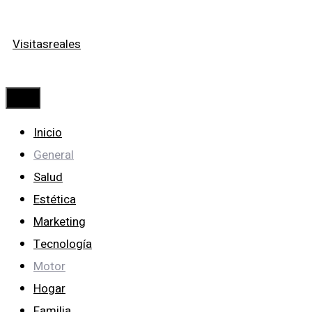
Saltar
Visitasreales
al
contenido
Menú
Inicio
General
Salud
Estética
Marketing
Tecnología
Motor
Hogar
Familia