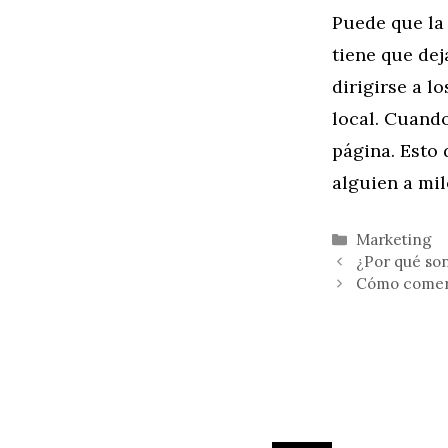
Puede que la 
tiene que dej
dirigirse a l
local. Cuando
página. Esto 
alguien a mil
Categorías
Marketing
¿Por qué son
Cómo comerci