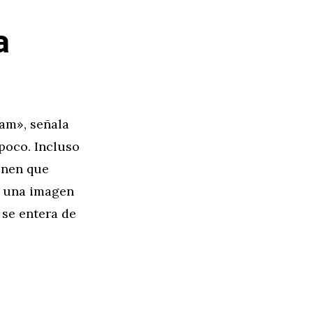
a
am», señala
 poco. Incluso
ienen que
r una imagen
 se entera de