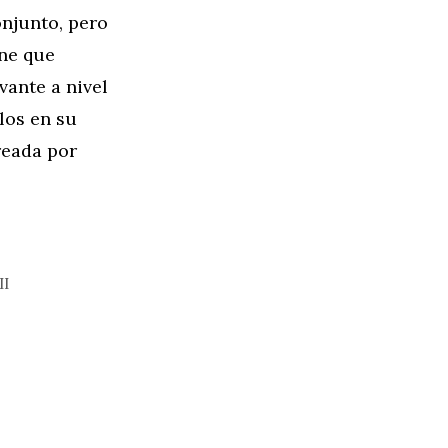
onjunto, pero
ene que
vante a nivel
los en su
reada por
II