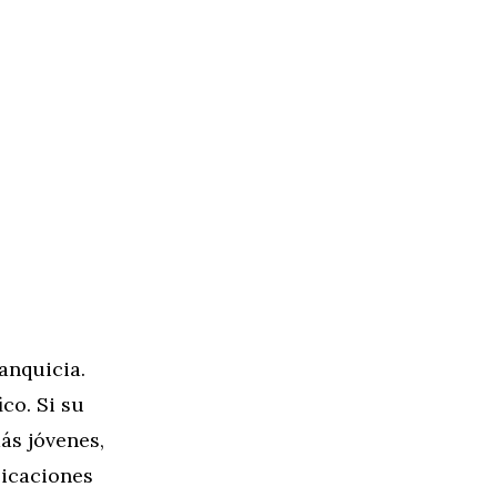
a
anquicia.
co. Si su
ás jóvenes,
licaciones