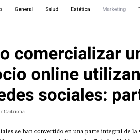
io
General
Salud
Estética
Marketing
 comercializar u
cio online utiliza
redes sociales: par
or
Caitriona
iales se han convertido en una parte integral de la 