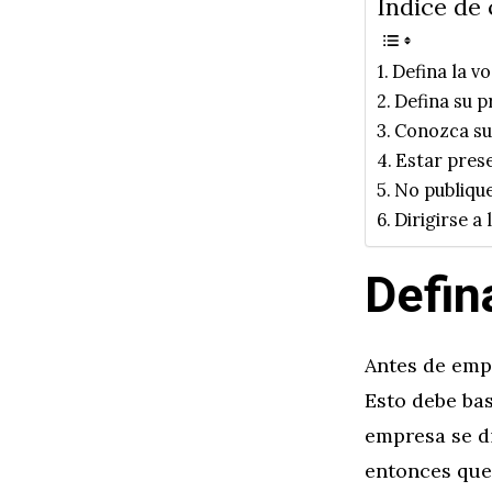
Índice de
Defina la v
Defina su p
Conozca su
Estar pres
No publiqu
Dirigirse a 
Defin
Antes de empe
Esto debe bas
empresa se di
entonces quer