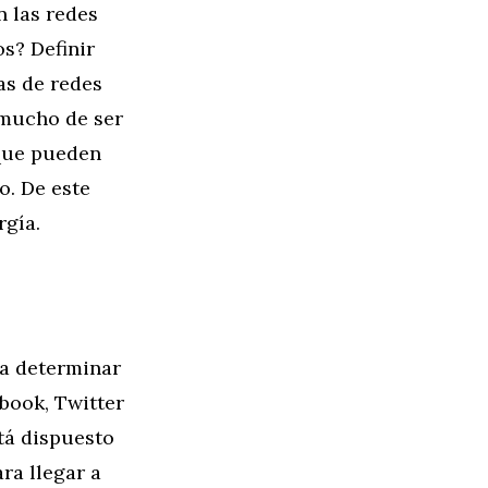
n las redes
s? Definir
as de redes
 mucho de ser
 que pueden
o. De este
rgía.
ra determinar
book, Twitter
tá dispuesto
ra llegar a