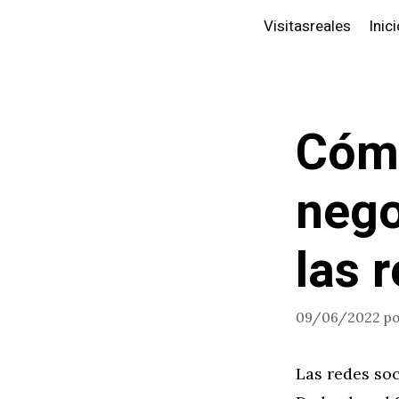
Saltar
Visitasreales
Inic
al
contenido
Cómo
nego
las 
09/06/2022
p
Las redes soc