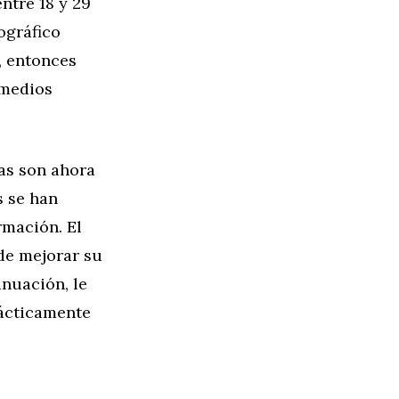
ntre 18 y 29
ográfico
, entonces
 medios
ras son ahora
s se han
rmación. El
de mejorar su
inuación, le
rácticamente