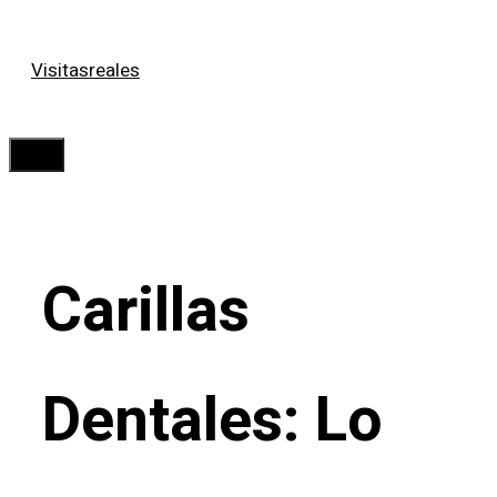
Saltar
Visitasreales
al
contenido
Menú
Carillas
Dentales: Lo