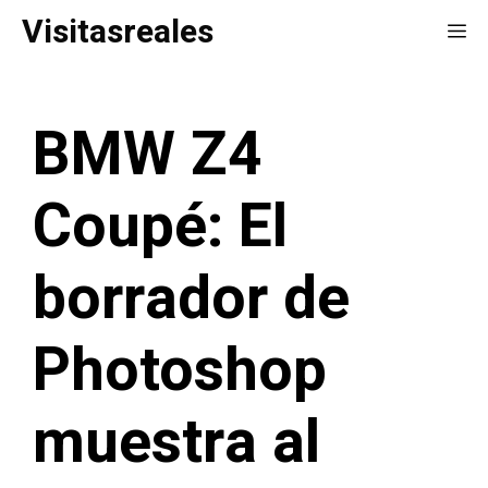
Saltar
Visitasreales
Me
al
contenido
BMW Z4
Coupé: El
borrador de
Photoshop
muestra al