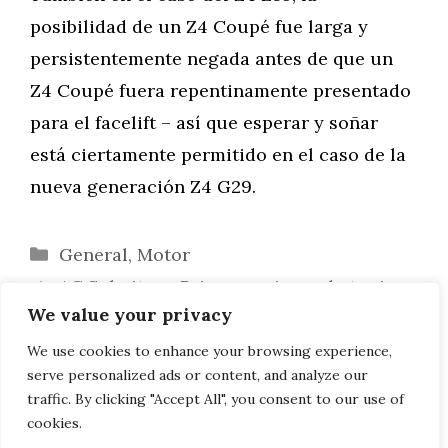
posibilidad de un Z4 Coupé fue larga y
persistentemente negada antes de que un
Z4 Coupé fuera repentinamente presentado
para el facelift – así que esperar y soñar
está ciertamente permitido en el caso de la
nueva generación Z4 G29.
Categorías
General
,
Motor
AC Schnitzer: Primeras piezas de tuning
We value your privacy
para el BMW X4 G02
BMW Z4 G29 en Rojo San Francisco, Azul
We use cookies to enhance your browsing experience,
serve personalized ads or content, and analyze our
Mediterráneo y más
traffic. By clicking "Accept All", you consent to our use of
cookies.