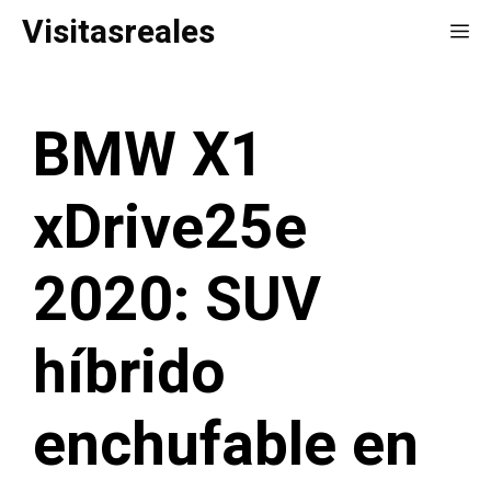
Saltar
Visitasreales
Me
al
contenido
BMW X1
xDrive25e
2020: SUV
híbrido
enchufable en