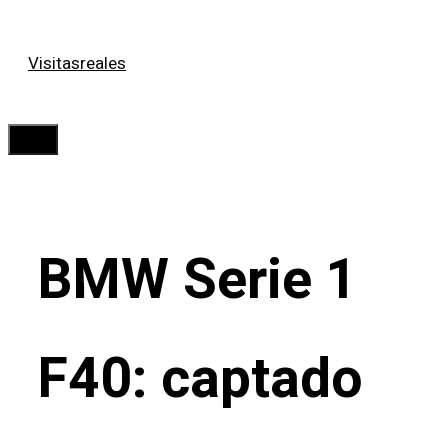
Saltar
Visitasreales
al
contenido
Menú
BMW Serie 1
F40: captado