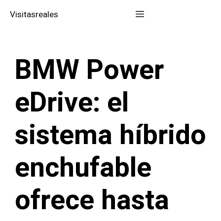
Saltar
Menú
Visitasreales
al
contenido
BMW Power
eDrive: el
sistema híbrido
enchufable
ofrece hasta