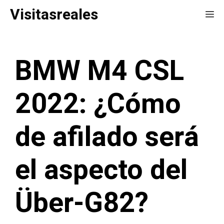
Saltar
Visitasreales
Me
al
contenido
BMW M4 CSL
2022: ¿Cómo
de afilado será
el aspecto del
Über-G82?