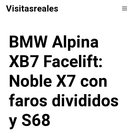
Saltar
Visitasreales
Me
al
contenido
BMW Alpina
XB7 Facelift:
Noble X7 con
faros divididos
y S68