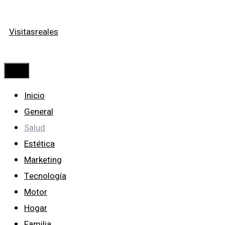
Saltar
Visitasreales
al
contenido
Menú
Inicio
General
Salud
Estética
Marketing
Tecnología
Motor
Hogar
Familia