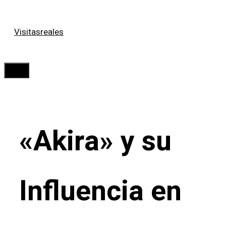
Saltar
Visitasreales
al
contenido
Menú
«Akira» y su
Influencia en