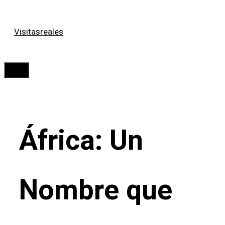
Saltar
Visitasreales
al
contenido
Menú
África: Un
Nombre que