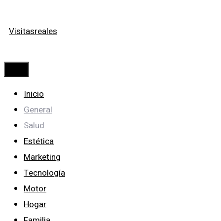
Saltar
Visitasreales
al
contenido
Menú
Inicio
General
Salud
Estética
Marketing
Tecnología
Motor
Hogar
Familia