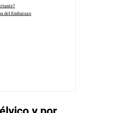
ortante?
apa del Embarazo
élvico y por